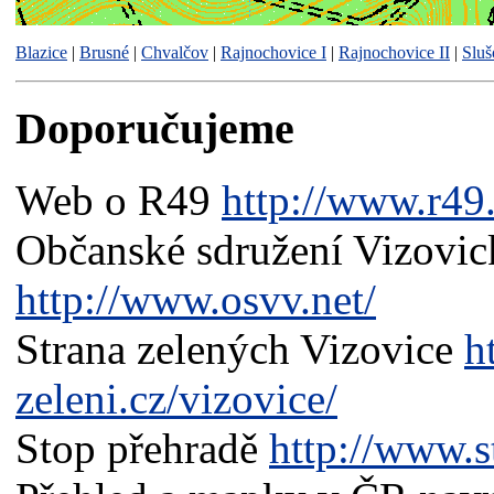
Blazice
|
Brusné
|
Chvalčov
|
Rajnochovice I
|
Rajnochovice II
|
Sluš
Doporučujeme
Web o R49
http://www.r49.
Občanské sdružení Vizovic
http://www.osvv.net/
Strana zelených Vizovice
h
zeleni.cz/vizovice/
Stop přehradě
http://www.s