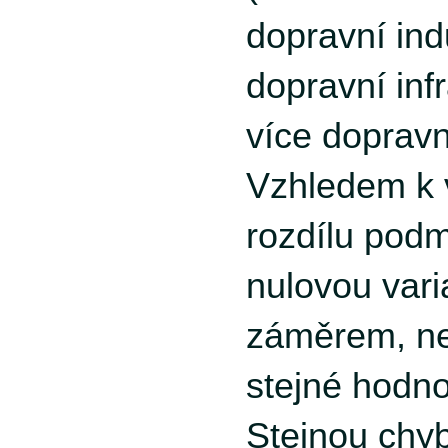
dopravní ind
dopravní infr
více dopravn
Vzhledem k
rozdílu pod
nulovou var
záměrem, ne
stejné hodno
Stejnou chyb