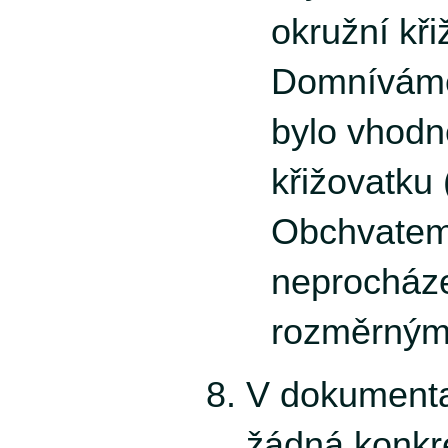
okružní kři
Domníváme
bylo vhodn
křižovatku 
Obchvatem
neprocháze
rozměrným
V dokumenta
žádná konkr