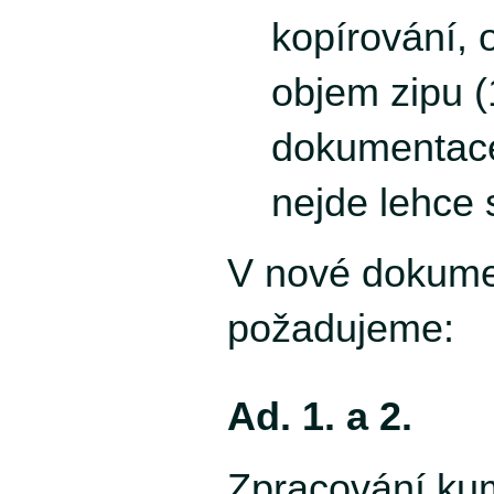
kopírování, 
objem zipu (
dokumentace
nejde lehce 
V nové dokume
požadujeme:
Ad. 1. a 2.
Zpracování ku