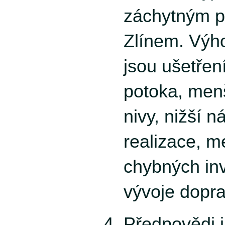
záchytným p
Zlínem. Výh
jsou ušetřen
potoka, menš
nivy, nižší n
realizace, m
chybných inv
vývoje dopra
Předpovědi i