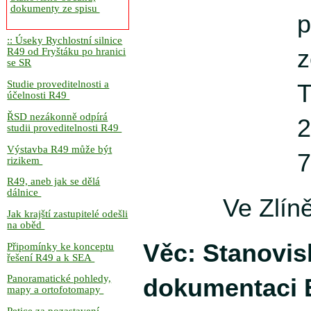
dokumenty ze spisu
p
:: Úseky Rychlostní silnice
z
R49 od Fryštáku po hranici
se SR
Studie proveditelnosti a
T
účelnosti R49
ŘSD nezákonně odpírá
2
studii proveditelnosti R49
Výstavba R49 může být
7
rizikem
R49, aneb jak se dělá
dálnice
Ve Zlín
Jak krajští zastupitelé odešli
na oběd
Věc: Stanovis
Připomínky ke konceptu
řešení R49 a k SEA
Panoramatické pohledy,
dokumentaci 
mapy a ortofotomapy