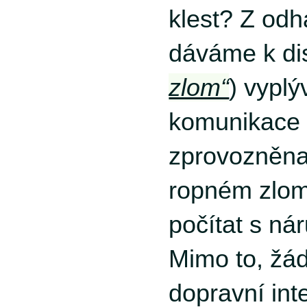
klest? Z odh
dáváme k dis
zlom“
) vyplý
komunikace
zprovozněna
ropném zlom
počítat s ná
Mimo to, žád
dopravní int