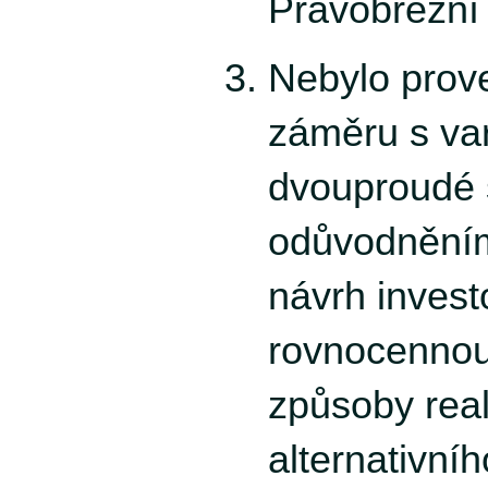
Pravobřežní
Nebylo prov
záměru s va
dvouproudé s
odůvodněním,
návrh investo
rovnocennou
způsoby rea
alternativníh