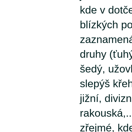
kde v dotč
blízkých p
zaznamená
druhy (ťuh
šedý, užov
slepýš kře
jižní, divizn
rakouská,..
zřejmé, kd