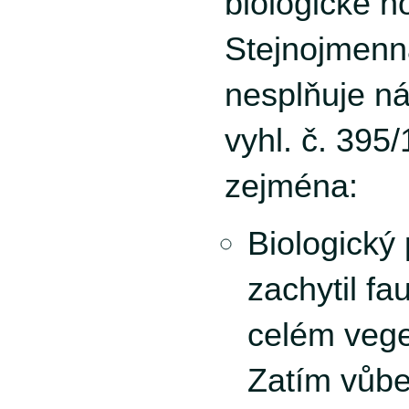
biologické h
Stejnojmenn
nesplňuje ná
vyhl. č. 395
zejména:
Biologický
zachytil fa
celém vege
Zatím vůbe