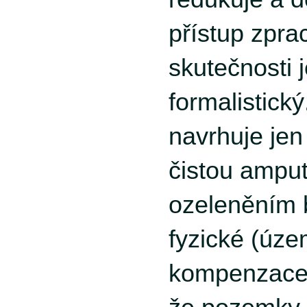
přístup zpra
skutečnosti 
formalistick
navrhuje jen
čistou amput
ozeleněním 
fyzické (úze
kompenzace.