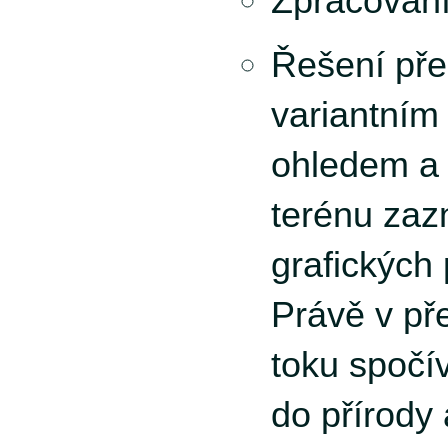
Zpracování
Řešení pře
variantním
ohledem a 
terénu za
grafických
Právě v př
toku spočí
do přírody 