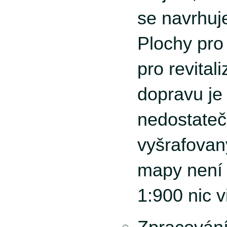
se navrhuj
Plochy pro
pro revital
dopravu je
nedostateč
vyšrafovan
mapy není
1:900 nic v