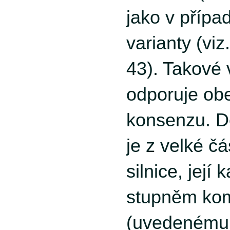
jako v přípa
varianty (viz
43). Takové
odporuje o
konsenzu. Do
je z velké č
silnice, její
stupněm kom
(uvedenému 