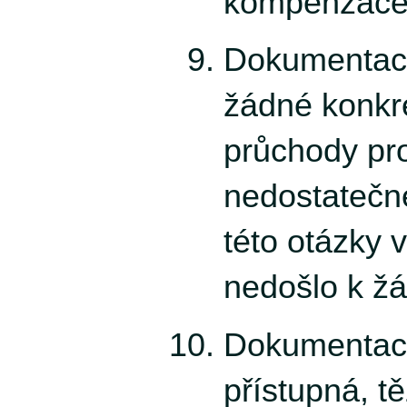
kompenzace
Dokumentac
žádné konkr
průchody pro
nedostatečn
této otázky 
nedošlo k ž
Dokumentace
přístupná, t