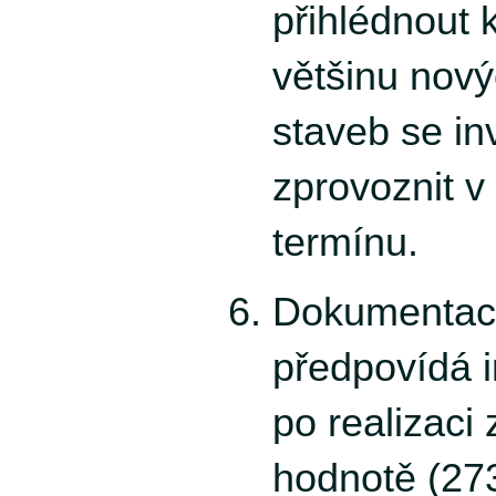
přihlédnout 
většinu nov
staveb se in
zprovoznit 
termínu.
Dokumentac
předpovídá i
po realizaci
hodnotě (27