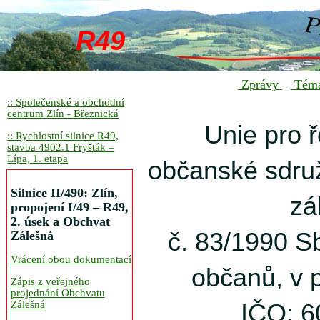
R49
Zprávy
Tém
:: Společenské a obchodní
centrum Zlín - Březnická
Unie pro 
:: Rychlostní silnice R49,
stavba 4902.1 Fryšták –
Lípa, 1. etapa
občanské sdruž
Silnice II/490: Zlín,
zá
propojení I/49 – R49,
2. úsek a Obchvat
č. 83/1990 S
Zálešná
Vrácení obou dokumentací
občanů, v 
Zápis z veřejného
projednání Obchvatu
Zálešná
IČO: 6