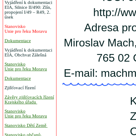
Vyjádření k dokumentaci
EIA, Silnice II/490: Zlín,
http://w
propojení I/49 – R49, 2.
úsek
Adresa pro
Stanovisko
Unie pro řeku Moravu
Miroslav Mach
Dokumentace
Vyjádření k dokumentaci
765 02 
EIA, Obchvat Zálešná
Stanovisko
Unie pro řeku Moravu
E-mail: machm
Dokumentace
Zjišťovací řízení
Závěry zjišťovacích řízení
K
Krajského úřadu
Stanovisko
Z
Unie pro řeku Moravu
Stanovisko Dětí Země
O
Stanovisko občanů,