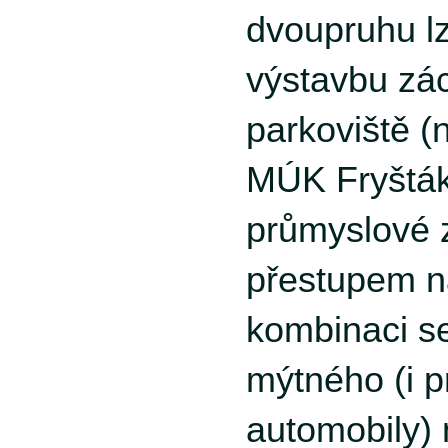
dvoupruhu l
výstavbu zá
parkoviště (n
MÚK Fryšták
průmyslové 
přestupem 
kombinaci s
mýtného (i p
automobily) 