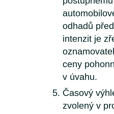
postupnému
automobilov
odhadů pře
intenzit je z
oznamovatel
ceny pohonn
v úvahu.
Časový výhl
zvolený v p