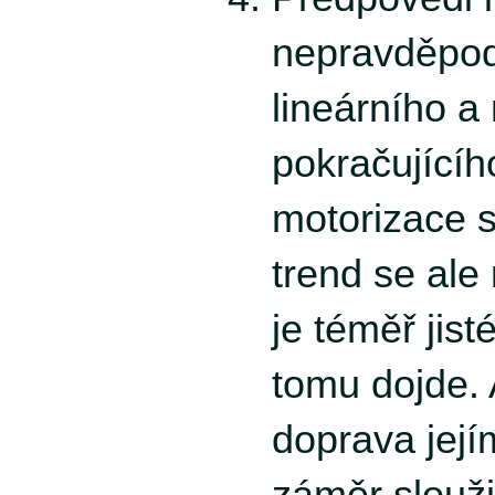
nepravděpo
lineárního 
pokračujícíh
motorizace s
trend se ale
je téměř jist
tomu dojde.
doprava jej
záměr sloužit