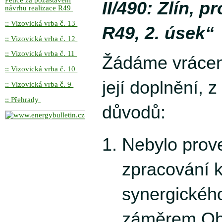
Petice za pozastavení
II/490: Zlín, p
návrhu realizace R49
:: Vizovická vrba č. 13
R49, 2. úsek“
:: Vizovická vrba č. 12
:: Vizovická vrba č. 11
Žádáme vráce
:: Vizovická vrba č. 10
její doplnění, 
:: Vizovická vrba č. 9
:: Přehrady
důvodů:
Nebylo prov
zpracování 
synergického
záměrem Ob