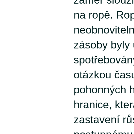
na ropě. Rop
neobnoviteln
zásoby byly 
spotřebován
otázkou čas
pohonných 
hranice, kte
zastavení rů