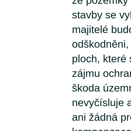
že pozemky 
stavby se vy
majitelé bud
odškodněni, 
ploch, které
zájmu ochra
škoda územn
nevyčísluje 
ani žádná p