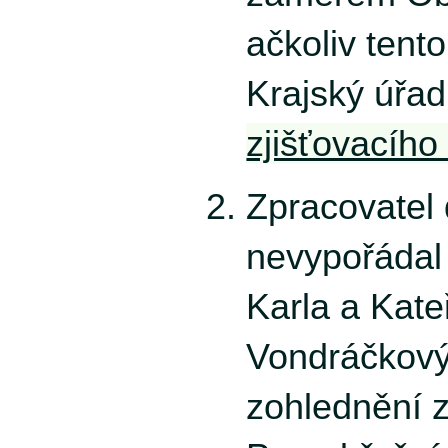
ačkoliv tent
Krajský úřa
zjišťovacího 
Zpracovatel
nevypořádal
Karla a Kate
Vondráčkov
zohlednění 