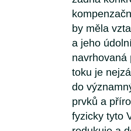
kompenzační
by měla vzt
a jeho údoln
navrhovaná 
toku je nejz
do významný
prvků a přír
fyzicky tyto
redukuje a d