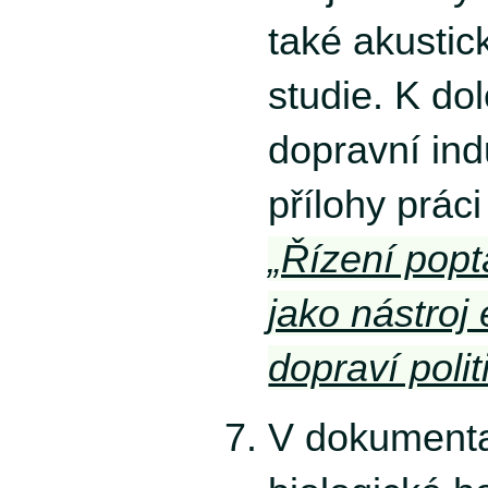
také akustic
studie. K do
dopravní in
přílohy práci
„Řízení pop
jako nástroj
dopraví polit
V dokumenta