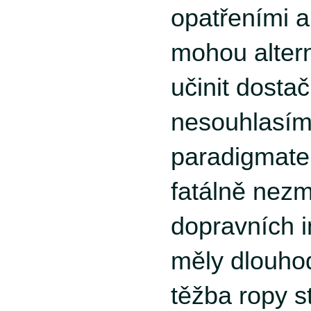
opatřeními a 
mohou alterna
učinit dostač
nesouhlasím
paradigmate
fatálně nezm
dopravních i
měly dlouho
těžba ropy s