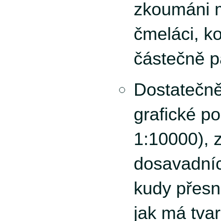
zkoumáni m
čmeláci, ko
částečně pa
Dostatečn
grafické p
1:10000), 
dosavadníc
kudy přesně
jak má tva