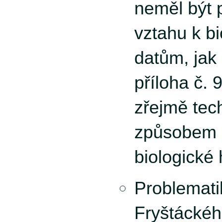
neměl být 
vztahu k b
datům, jak
příloha č. 
zřejmě tec
způsobem 
biologické
Problemati
Fryštáckéh