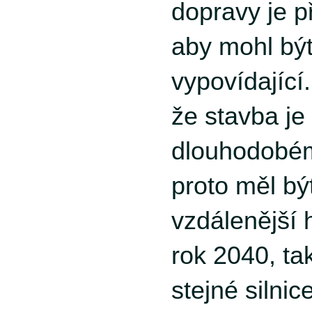
dopravy je př
aby mohl bý
vypovídajíc
že stavba je
dlouhodobém
proto měl bý
vzdálenější 
rok 2040, ta
stejné silnic