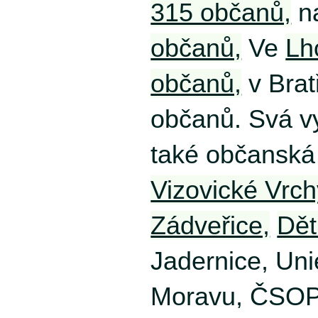
315 občanů,
n
občanů,
Ve
Lh
občanů,
v Brat
občanů. Svá vy
také občanská
Vizovické Vrch
Zádveřice,
Dět
Jadernice, Uni
Moravu, ČSOP