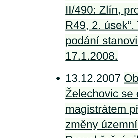
II/490: Zlín, pr
R49, 2. úsek“.
podání stanovi
17.1.2008.
13.12.2007
Ob
Želechovic se 
magistrátem př
změny územní