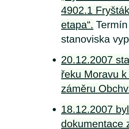
4902.1 Fryšták
etapa“.
Termín 
stanoviska vyp
20.12.2007 st
řeku Moravu k
záměru Obchva
18.12.2007 by
dokumentace z