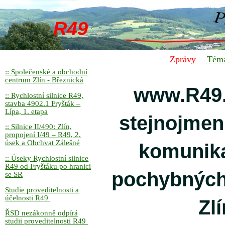
R49
Zprávy
Tém
:: Společenské a obchodní
centrum Zlín - Březnická
www.R49.
:: Rychlostní silnice R49,
stavba 4902.1 Fryšták –
Lípa, 1. etapa
stejnojmen
:: Silnice II/490: Zlín,
propojení I/49 – R49, 2.
úsek a Obchvat Zálešné
komunika
:: Úseky Rychlostní silnice
R49 od Fryštáku po hranici
pochybných
se SR
Studie proveditelnosti a
účelnosti R49
Zl
ŘSD nezákonně odpírá
studii proveditelnosti R49