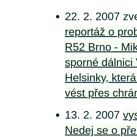
22. 2. 2007 zv
reportáž o pr
R52 Brno - Mik
sporné dálnici
Helsinky, kter
vést přes chrá
13. 2. 2007
vy
Nedej se o př