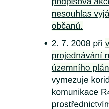
podpisová akce
nesouhlas vyjá
občanů.
2. 7. 2008 při
projednávání 
územního plán
vymezuje korid
komunikace R
prostřednictví