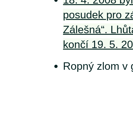
posudek pro z
Zálešná“. Lhůt
končí 19. 5. 2
Ropný zlom v 