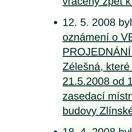
vráceny zpět k
12. 5. 2008 by
oznámení o 
PROJEDNÁNÍ 
Zélešná, které
21.5.2008 od 
zasedací místn
budovy Zlínské
18. 4. 2008 by