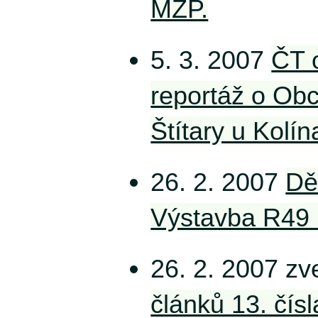
MŽP.
5. 3. 2007
ČT 
reportáž o Ob
Štítary u Kolín
26. 2. 2007
Dě
Výstavba R49 
26. 2. 2007 z
článků 13. čísl