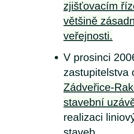
zjišťovacím ří
většině zásad
veřejnosti.
V prosinci 200
zastupitelstva
Zádveřice-Rak
stavební uzávě
realizaci linio
staveb.