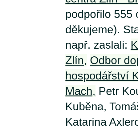
podpořilo 555
děkujeme). St
např. zaslali:
K
Zlín,
Odbor dop
hospodářství 
Mach,
Petr Kou
Kuběna, Tomáš
Katarina Axler