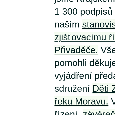
1 300 podpisů
naším
stanovi
zjišťovacímu ř
Přivaděče.
Vše
pomohli děkuj
vyjádření před
sdružení
Děti
řeku Moravu.
V
řízení,
závěreč