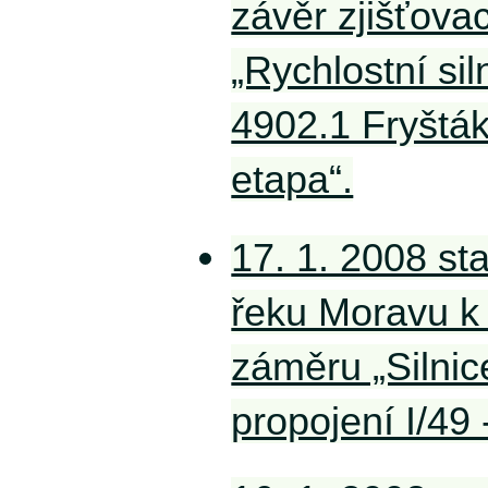
závěr zjišťovac
„Rychlostní si
4902.1 Fryšták
etapa“.
17. 1. 2008 st
řeku Moravu k
záměru „Silnice
propojení I/49 