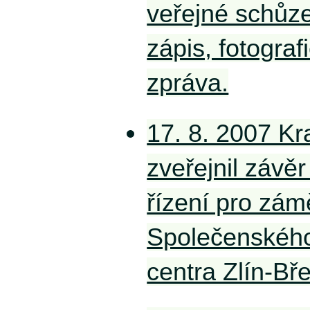
veřejné schůze
zápis, fotograf
zpráva.
17. 8. 2007 Kr
zveřejnil závěr
řízení pro zám
Společenskéh
centra Zlín-Bř