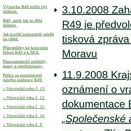
3.10.2008 Zah
Výstavba R49 může být
rizikem
R49, aneb jak se dělá
R49 je předvol
dálnice
Jak krajští zastupitelé odešli
tisková zpráva
na oběd
Připomínky ke konceptu
Moravu
řešení R49 a k SEA
Panoramatické pohledy,
mapy a ortofotomapy
11.9.2008 Kraj
Petice za pozastavení
návrhu realizace R49
oznámení o vr
:: Vizovická vrba č. 13
:: Vizovická vrba č. 12
dokumentace 
:: Vizovická vrba č. 11
„Společenské 
:: Vizovická vrba č. 10
:: Vizovická vrba č. 9