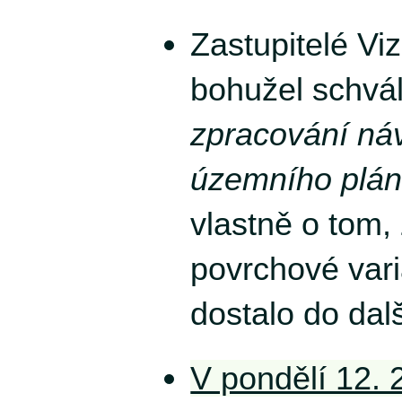
Zastupitelé Vi
bohužel schvál
zpracování ná
územního plán
vlastně o tom,
povrchové var
dostalo do dalš
V pondělí 12. 