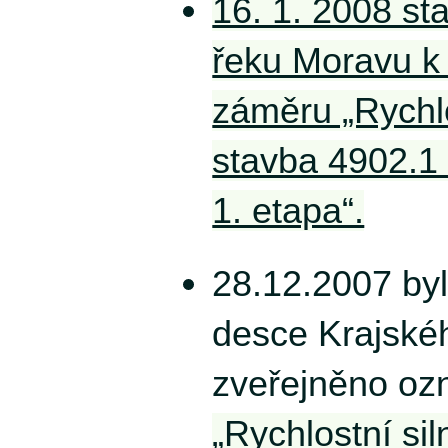
16. 1. 2008 st
řeku Moravu k
záměru „Rychlo
stavba 4902.1 
1. etapa“.
28.12.2007 byl
desce Krajské
zveřejněno oz
„Rychlostní si