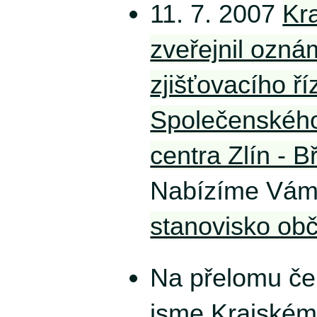
11. 7. 2007
Kr
zveřejnil ozná
zjišťovacího ř
Společenskéh
centra Zlín - B
Nabízíme Vám
stanovisko ob
Na přelomu če
jsme Krajském