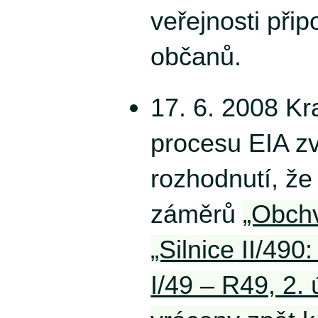
veřejnosti při
občanů.
17. 6. 2008 Kr
procesu EIA zv
rozhodnutí, ž
záměrů
„Obchv
„Silnice II/490:
I/49 – R49, 2.