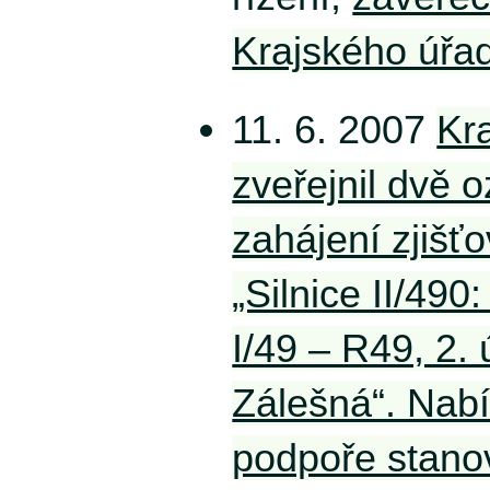
Krajského úřad
11. 6. 2007
Kr
zveřejnil dvě 
zahájení zjišťo
„Silnice II/490:
I/49 – R49, 2.
Zálešná“. Nab
podpoře stano