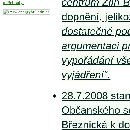
centrum Zlín-B
:: Přehrady
dopnění, jelik
dostatečné po
argumentaci p
vypořádání vš
vyjádření“.
28.7.2008 sta
Občanského sd
Březnická k d