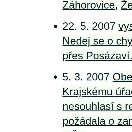
Záhorovice,
Že
22. 5. 2007
vy
Nedej se o chy
přes Posázaví
5. 3. 2007
Obe
Krajskému úřa
nesouhlasí s r
požádala o zam