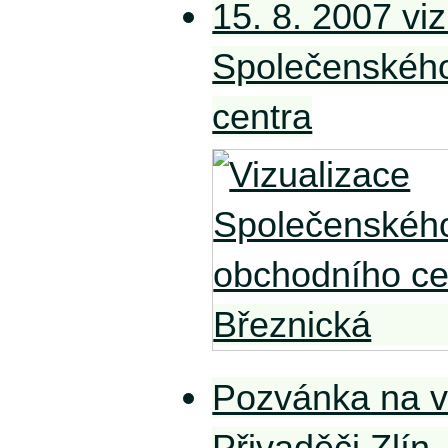
15. 8. 2007 vi
Společenskéh
centra
Pozvánka na v
Přivaděči Zlín 