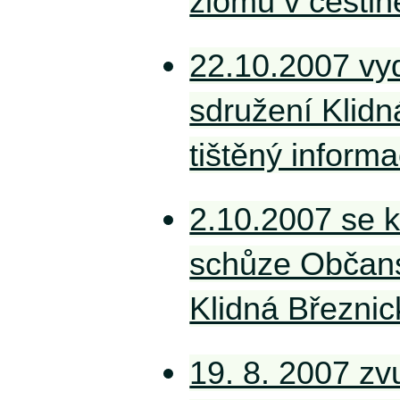
zlomu v češtin
22.10.2007 vy
sdružení Klidn
tištěný informač
2.10.2007 se k
schůze Občan
Klidná Březnic
19. 8. 2007 z