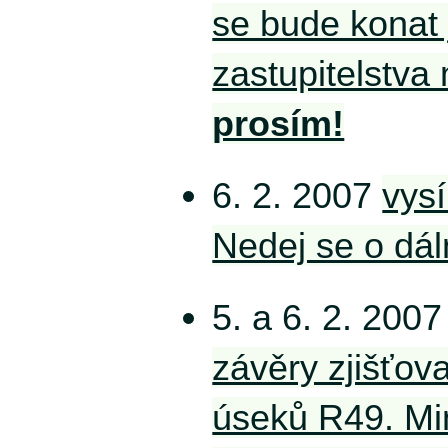
se bude konat
zastupitelstva
prosím!
6. 2. 2007
vysí
Nedej se o dál
5. a 6. 2. 200
závěry zjišťova
úseků R49. Min