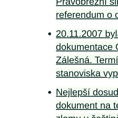
Pravobřežní sil
referendum o o
20.11.2007 by
dokumentace 
Zálešná. Term
stanoviska vyp
Nejlepší dosu
dokument na 