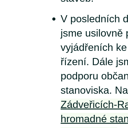
V posledních 
jsme usilovně 
vyjádřeních ke
řízení. Dále js
podporu obča
stanoviska. Na
Zádveřicích-R
hromadné stan