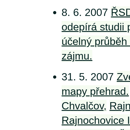
8. 6. 2007
ŘSD
odepírá studii 
účelný průběh 
zájmu.
31. 5. 2007
Zv
mapy přehrad.
Chvalčov,
Rajn
Rajnochovice I