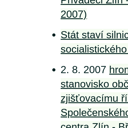
2007)
Stát staví siln
socialistickéh
2. 8. 2007
hro
stanovisko ob
zjišťovacímu ř
Společenskéh
centra Zlín - B